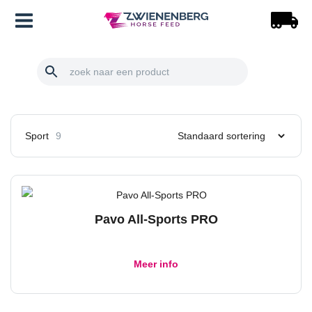
Doorgaan
Main
naar
inhoud
Menu
Sport
9
Pavo All-Sports PRO
Dit
Meer info
product
heeft
meerdere