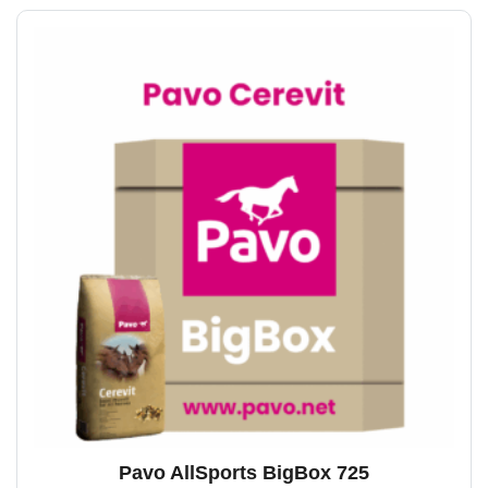
variaties.
Deze
optie
kan
gekozen
worden
op
de
productpagina
Pavo AllSports BigBox 725