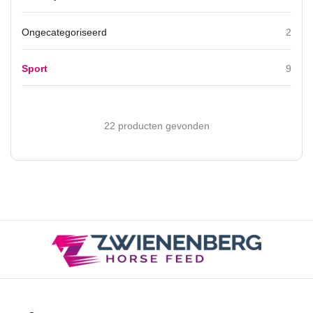
productpagina
Ongecategoriseerd
2
Sport
9
22 producten gevonden