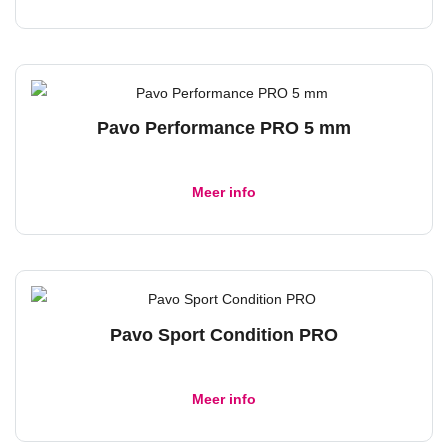
heeft
op
meerdere
de
variaties.
productpagina
Deze
Pavo Performance PRO 5 mm
optie
kan
Dit
gekozen
Meer info
product
worden
heeft
op
meerdere
de
variaties.
productpagina
Deze
Pavo Sport Condition PRO
optie
kan
Dit
gekozen
Meer info
product
worden
heeft
op