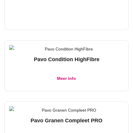
Pavo Condition HighFibre
Dit
Meer info
product
heeft
meerdere
variaties.
Deze
Pavo Granen Compleet PRO
optie
kan