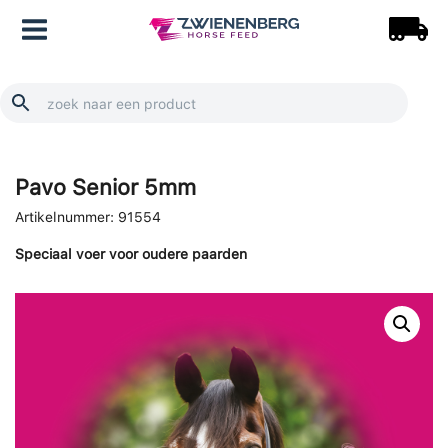
Doorgaan
Main
naar
inhoud
Menu
Pavo Senior 5mm
Artikelnummer:
91554
Speciaal voer voor oudere paarden