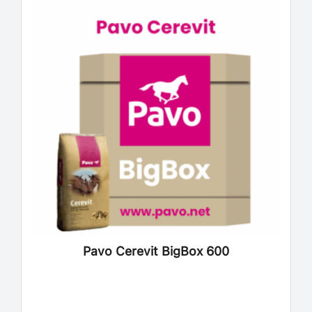
Deze
optie
kan
gekozen
worden
op
de
productpagina
Pavo Cerevit BigBox 600