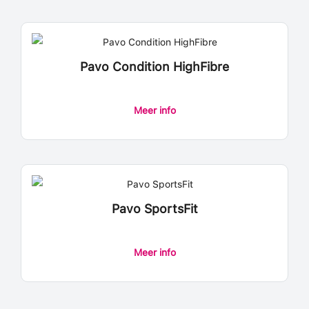
Pavo Condition HighFibre
Dit
Meer info
product
heeft
meerdere
variaties.
Deze
Pavo SportsFit
optie
kan
Dit
gekozen
Meer info
product
worden
heeft
op
meerdere
de