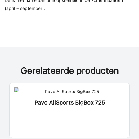
Denk met name aan omloopsnelheid in de zomermaanden
(april – september).
Gerelateerde producten
Pavo AllSports BigBox 725