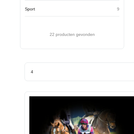
Sport
9
22 producten gevonden
4