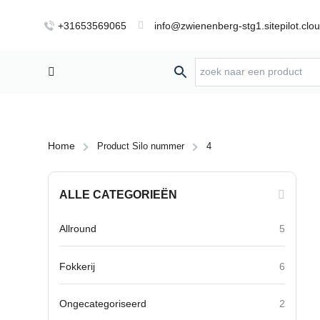
+31653569065
info@zwienenberg-stg1.sitepilot.clo
Home
Product Silo nummer
4
ALLE CATEGORIEËN
Allround
5
Fokkerij
6
Ongecategoriseerd
2